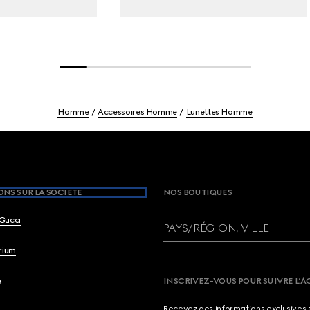
Homme
Accessoires Homme
Lunettes Homme
NS SUR LA SOCIETE
NOS BOUTIQUES
Gucci
PAYS/RÉGION, VILLE
brium
e
INSCRIVEZ-VOUS POUR SUIVRE L’A
Recevez des informations exclusives 