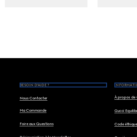
Footer
BESOIN D'AIDE ?
INFORMATIO
À propos de 
Nous Contacter
Ma Commande
Gucci Equili
Foire aux Questions
Code éthiqu