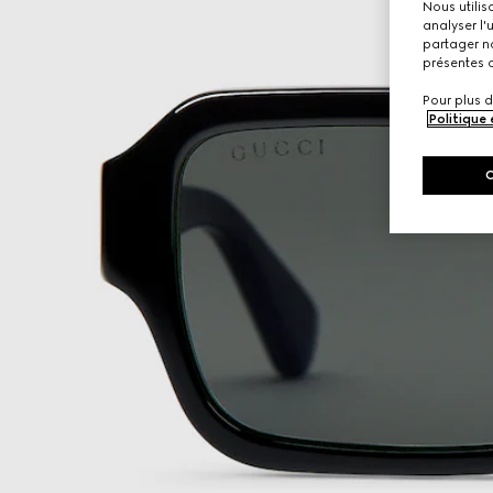
Nous utilis
analyser l'
partager no
présentes c
Pour plus d
Politique