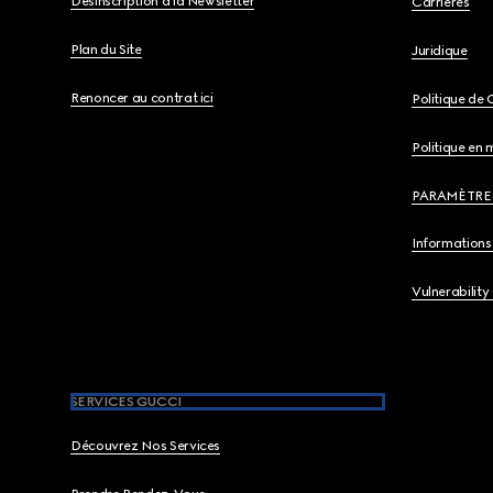
Désinscription à la Newsletter
Carrières
Plan du Site
Juridique
Renoncer au contrat ici
Politique de 
Politique en 
PARAMÈTRE
Informations 
Vulnerability
SERVICES GUCCI
Découvrez Nos Services