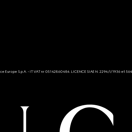
rce Europe S.p.A. - IT VAT nr 05142860484. LICENCE SIAE N. 2294/I/1936 et 56