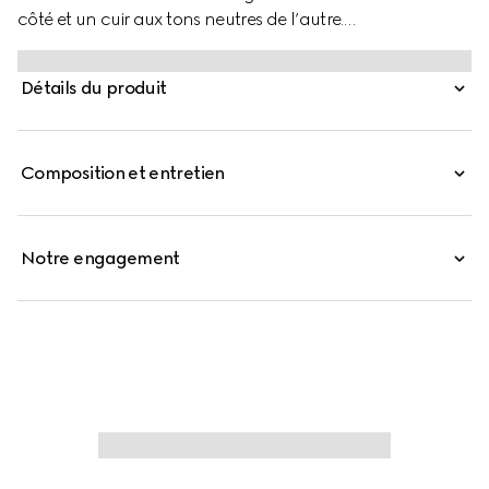
côté et un cuir aux tons neutres de l’autre.
Confectionnées en GG Supreme et cuir lisse, elles se
caractérisent par une boucle rectangulaire avec gravure
Détails du produit
Gucci.
Composition et entretien
Notre engagement