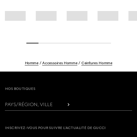
Homme
Accessoires Homme
Ceintures Homme
Footer
NOS BOUTIQUES
PAYS/RÉGION, VILLE
INSCRIVEZ-VOUS POUR SUIVRE L’ACTUALITÉ DE GUCCI