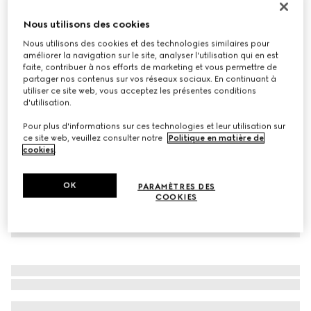
À personnaliser avec vos initiales
Nous utilisons des cookies
Chaîne avec détail GG enlacés
€ 400
Nous utilisons des cookies et des technologies similaires pour
améliorer la navigation sur le site, analyser l'utilisation qui en est
Déclinaisons
cuir marron
faite, contribuer à nos efforts de marketing et vous permettre de
partager nos contenus sur vos réseaux sociaux. En continuant à
utiliser ce site web, vous acceptez les présentes conditions
d'utilisation.
Pour plus d'informations sur ces technologies et leur utilisation sur
ce site web, veuillez consulter notre
Politique en matière de
cookies
.
OK
PARAMÈTRES DES
COOKIES