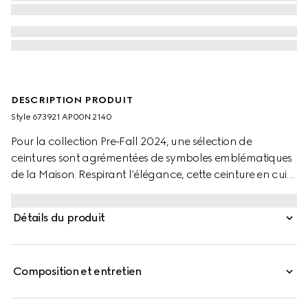
DESCRIPTION PRODUIT
Style ‎673921 AP00N 2140
Pour la collection Pre-Fall 2024, une sélection de
ceintures sont agrémentées de symboles emblématiques
de la Maison. Respirant l’élégance, cette ceinture en cuir
marron se caractérise par un détail GG enlacés subtil.
Une boucle carrée argentée complète l’accessoire.
Détails du produit
Composition et entretien