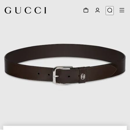
1
/
4