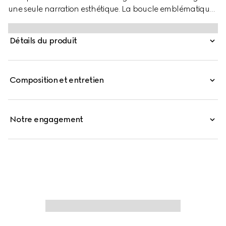
une seule narration esthétique. La boucle emblématique
GG présente un profil affiné sur cette ceinture réversible
pour une touche élégante unique.
Détails du produit
Composition et entretien
Notre engagement