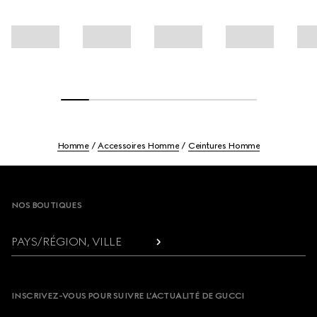
Homme
Accessoires Homme
Ceintures Homme
Footer
NOS BOUTIQUES
PAYS/RÉGION, VILLE
INSCRIVEZ-VOUS POUR SUIVRE L’ACTUALITÉ DE GUCCI