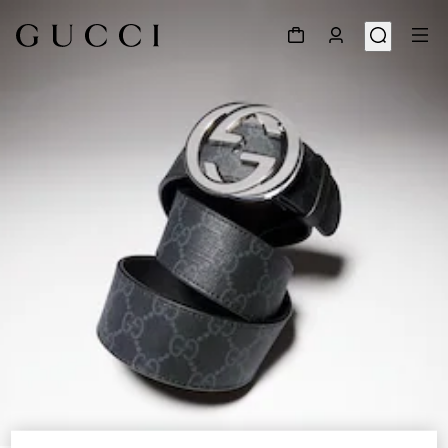
1
/
5