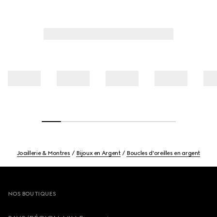
Joaillerie & Montres
Bijoux en Argent
Boucles d'oreilles en argent
Footer
NOS BOUTIQUES