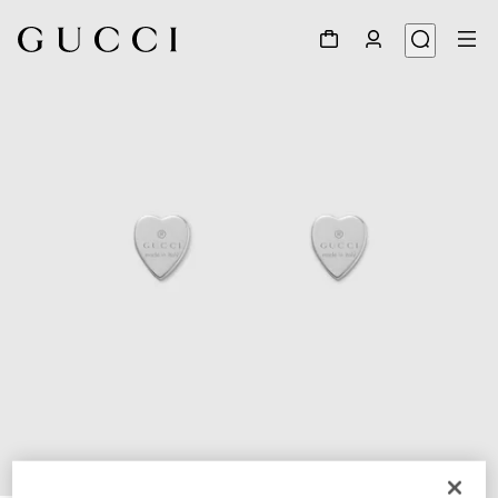
1
/
3