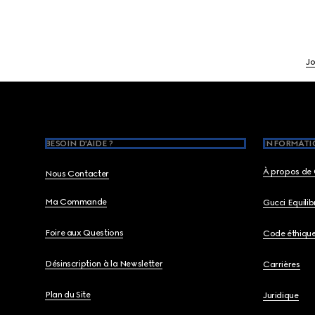
Jo
Footer
BESOIN D'AIDE ?
INFORMATIO
À propos de 
Nous Contacter
Ma Commande
Gucci Equili
Foire aux Questions
Code éthiqu
Désinscription à la Newsletter
Carrières
Plan du Site
Juridique