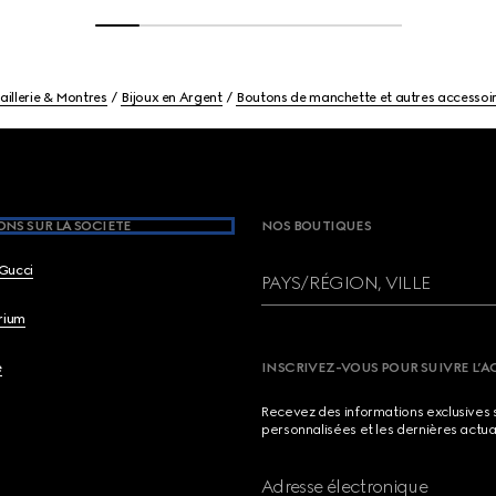
aillerie & Montres
Bijoux en Argent
Boutons de manchette et autres accessoi
NS SUR LA SOCIETE
NOS BOUTIQUES
Gucci
PAYS/RÉGION, VILLE
brium
e
INSCRIVEZ-VOUS POUR SUIVRE L’A
Recevez des informations exclusives 
personnalisées et les dernières actua
Adresse électronique