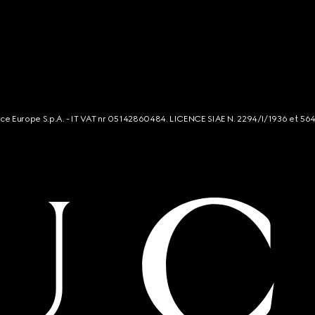
rce Europe S.p.A. - IT VAT nr 05142860484. LICENCE SIAE N. 2294/I/1936 et 56