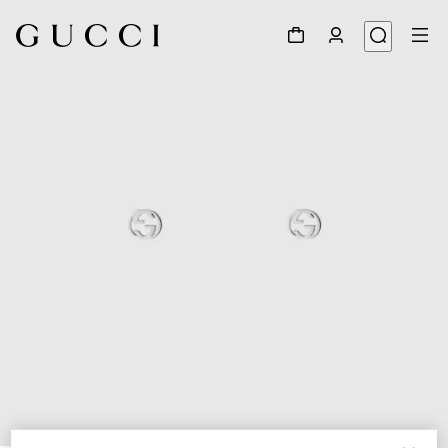
1
/
4