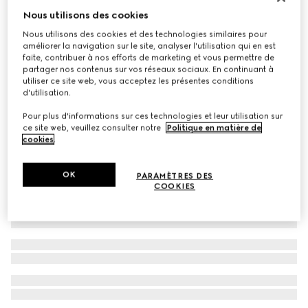
Nous utilisons des cookies
Bracelet Gucci Horsebit diamant or 18k
€ 2.500
Nous utilisons des cookies et des technologies similaires pour
améliorer la navigation sur le site, analyser l'utilisation qui en est
faite, contribuer à nos efforts de marketing et vous permettre de
partager nos contenus sur vos réseaux sociaux. En continuant à
utiliser ce site web, vous acceptez les présentes conditions
d'utilisation.
Pour plus d'informations sur ces technologies et leur utilisation sur
ce site web, veuillez consulter notre
Politique en matière de
cookies
.
OK
PARAMÈTRES DES
COOKIES