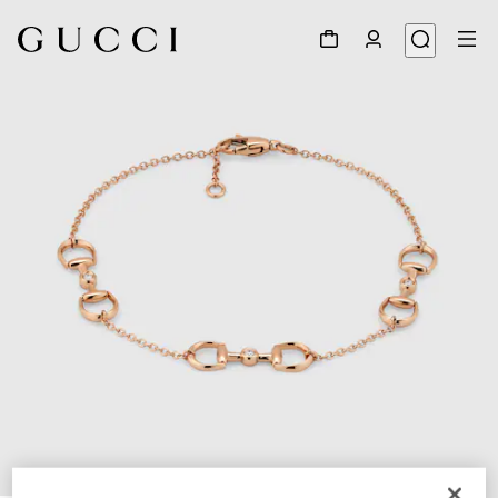
1
/
4