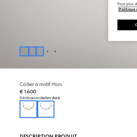
Pour plus d
Politique
Collier à motif Mors
€ 1.600
Déclinaisons
laiton doré
DESCRIPTION PRODUIT