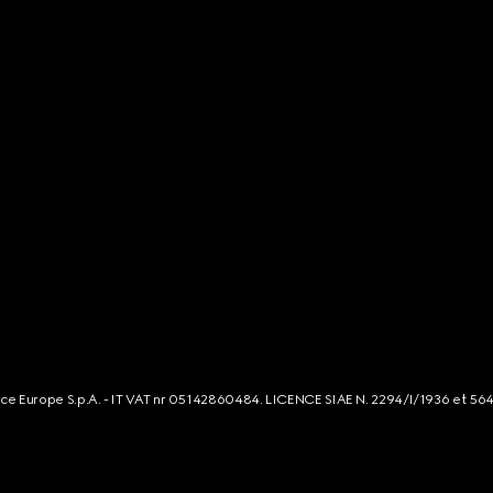
rce Europe S.p.A. - IT VAT nr 05142860484. LICENCE SIAE N. 2294/I/1936 et 56