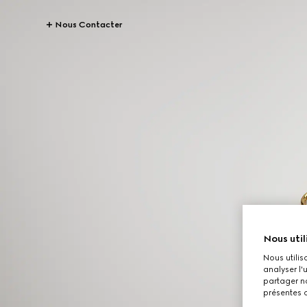
Nous Contacter
Nous util
Nous utilis
analyser l'
partager no
présentes c