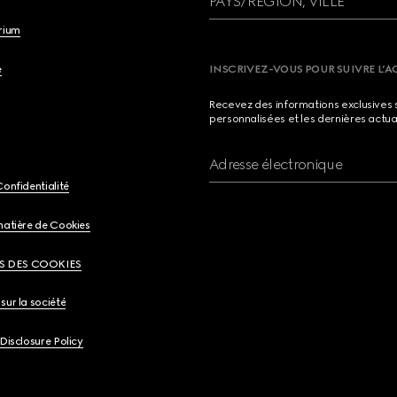
PAYS/RÉGION, VILLE
brium
e
INSCRIVEZ-VOUS POUR SUIVRE L’A
Recevez des informations exclusives 
personnalisées et les dernières actua
Adresse électronique
Confidentialité
matière de Cookies
S DES COOKIES
sur la société
 Disclosure Policy