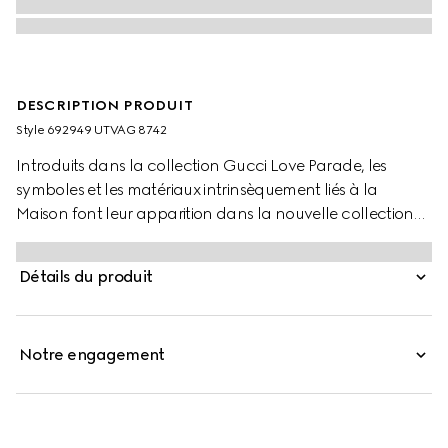
DESCRIPTION PRODUIT
Style ‎692949 UTVAG 8742
Introduits dans la collection Gucci Love Parade, les
symboles et les matériaux intrinsèquement liés à la
Maison font leur apparition dans la nouvelle collection
pour animaux de compagnie. Cette laisse pour animaux
de compagnie est fabriquée à partir de matières
Détails du produit
premières qui ne sont pas d’origine animale,
principalement issues de sources durables, renouvelables
et d’origine biologique. L’accessoire pour animal en
Notre engagement
Demetra marron est rehaussé d’un détail GG.