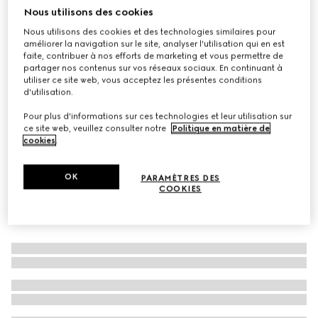
Nous utilisons des cookies
À personnaliser avec vos initiales
Laisse pour animal de compagnie taille S/M
Nous utilisons des cookies et des technologies similaires pour
€ 320
améliorer la navigation sur le site, analyser l'utilisation qui en est
faite, contribuer à nos efforts de marketing et vous permettre de
Déclinaisons
Demetra marron
partager nos contenus sur vos réseaux sociaux. En continuant à
utiliser ce site web, vous acceptez les présentes conditions
d'utilisation.
Pour plus d'informations sur ces technologies et leur utilisation sur
ce site web, veuillez consulter notre
Politique en matière de
cookies
.
OK
PARAMÈTRES DES
COOKIES