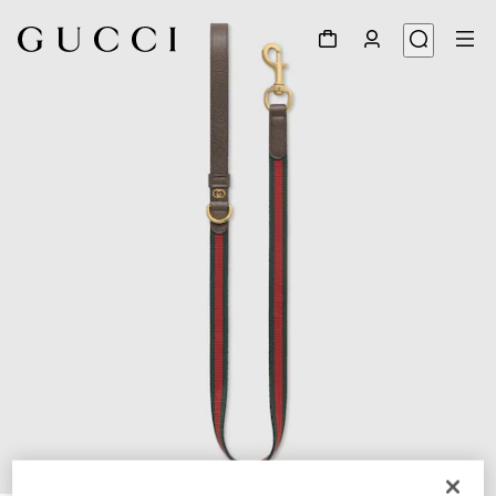
1
/
3