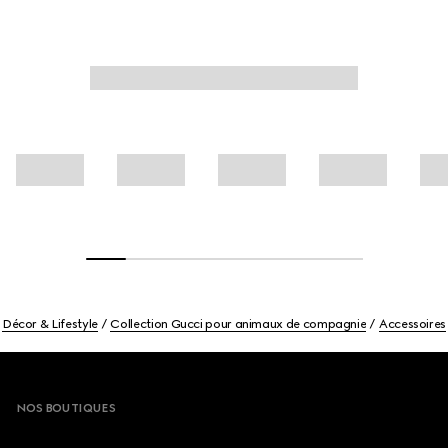
Décor & Lifestyle
Collection Gucci pour animaux de compagnie
Accessoires
Footer
NOS BOUTIQUES