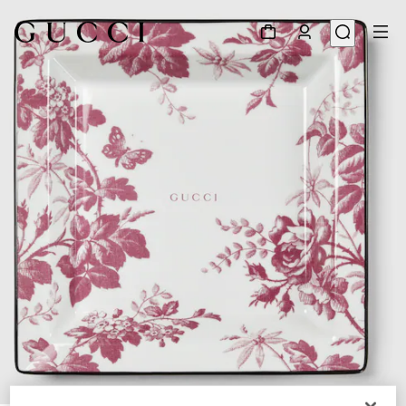
1
/
3