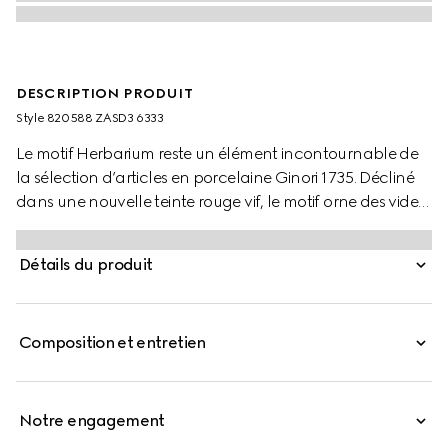
DESCRIPTION PRODUIT
Style ‎820588 ZASD3 6333
Le motif Herbarium reste un élément incontournable de
la sélection d’articles en porcelaine Ginori 1735. Décliné
dans une nouvelle teinte rouge vif, le motif orne des vide-
poches, des mugs et des photophores, apportant une
touche unique à votre décoration intérieure.
Détails du produit
Composition et entretien
Notre engagement