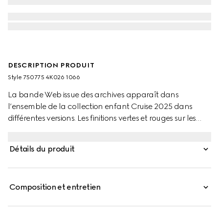
DESCRIPTION PRODUIT
Style ‎750775 4K026 1066
La bande Web issue des archives apparaît dans
l’ensemble de la collection enfant Cruise 2025 dans
différentes versions. Les finitions vertes et rouges sur les
pièces de prêt-à-porter, les chaussures et les accessoires
donnent une allure sportive, adaptée à chaque
Détails du produit
aventure. Une bande Web vert et rouge orne ces
chaussettes pour enfant en coton.
Composition et entretien