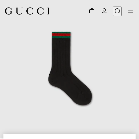
1
/
2