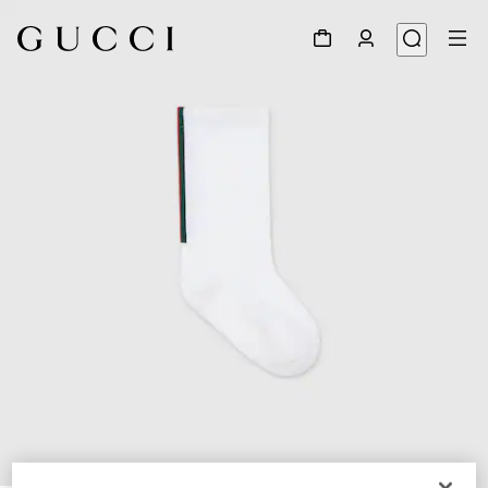
1
/
2