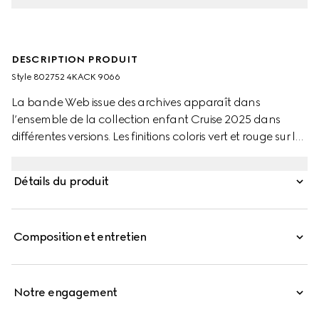
DESCRIPTION PRODUIT
Style ‎802752 4KACK 9066
La bande Web issue des archives apparaît dans
l’ensemble de la collection enfant Cruise 2025 dans
différentes versions. Les finitions coloris vert et rouge sur les
pièces de prêt-à-porter, les chaussures et les accessoires
donnent une allure sportive, adaptée à chaque
Détails du produit
aventure. Ces chaussettes pour bébé en mélange de
coton sont sublimées par une finition bande Web vert et
rouge.
Composition et entretien
Notre engagement