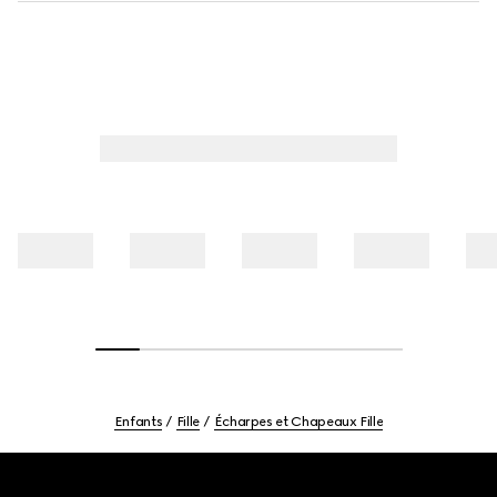
Enfants
Fille
Écharpes et Chapeaux Fille
Footer