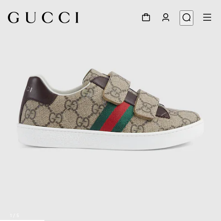
1
/
5