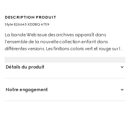
DESCRIPTION PRODUIT
Style ‎826645 XDDBQ 4759
La bande Web issue des archives apparaît dans
l’ensemble de la nouvelle collection enfant dans
différentes versions. Les finitions coloris vert et rouge sur les
pièces de prêt-à-porter, les chaussures et les accessoires
donnent une allure sportive, adaptée à chaque
Détails du produit
aventure. Ce pantalon pour enfant confectionné en
denim présente un passant orné de la bande Web et une
étiquette en cuir embossée du logo Gucci.
Notre engagement