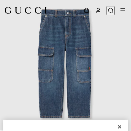
1
/
3