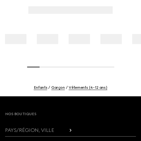
Enfants
Garçon
Vêtements (4-12 ans)
Footer
NOS BOUTIQUES
PAYS/RÉGION, VILLE