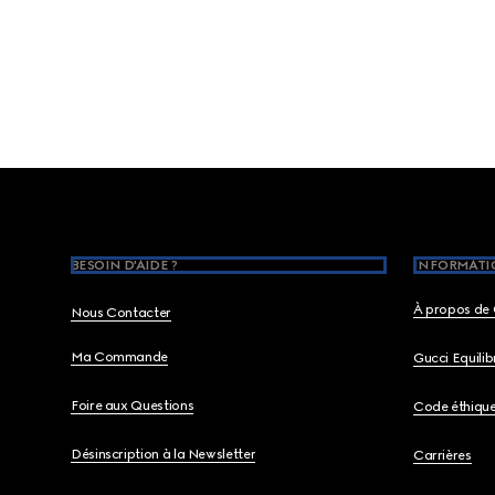
Footer
BESOIN D'AIDE ?
INFORMATIO
À propos de 
Nous Contacter
Ma Commande
Gucci Equili
Foire aux Questions
Code éthiqu
Désinscription à la Newsletter
Carrières