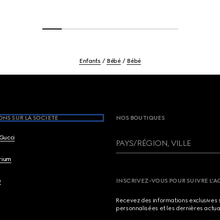
Enfants
Bébé
Bébé
NS SUR LA SOCIETE
NOS BOUTIQUES
Gucci
PAYS/RÉGION, VILLE
brium
e
INSCRIVEZ-VOUS POUR SUIVRE L’A
Recevez des informations exclusives 
personnalisées et les dernières actua