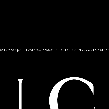
rce Europe S.p.A. - IT VAT nr 05142860484. LICENCE SIAE N. 2294/I/1936 et 56