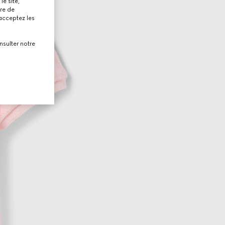
le site,
tre de
 acceptez les
nsulter notre