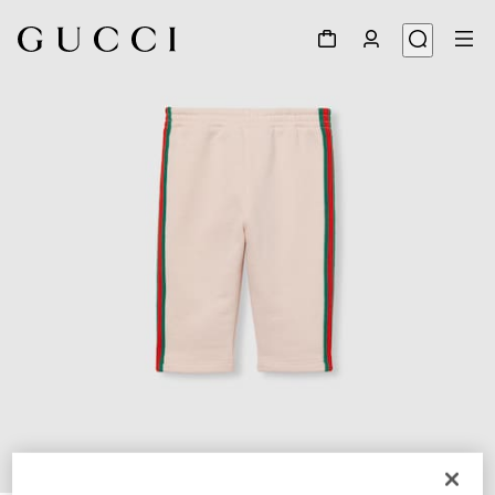
1
/
3