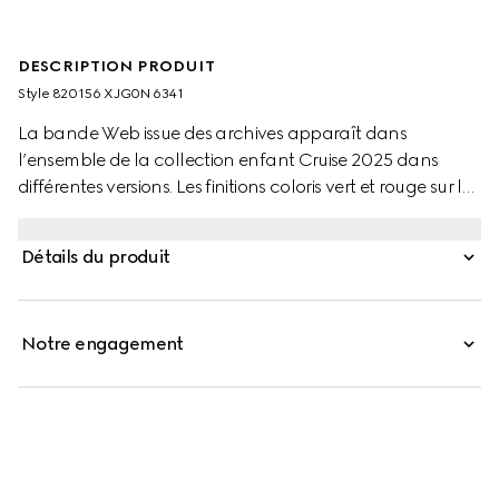
DESCRIPTION PRODUIT
Style ‎820156 XJG0N 6341
La bande Web issue des archives apparaît dans
l’ensemble de la collection enfant Cruise 2025 dans
différentes versions. Les finitions coloris vert et rouge sur les
pièces de prêt-à-porter, les chaussures et les accessoires
donnent une allure sportive, adaptée à chaque
Détails du produit
aventure. Ce pantalon pour bébé en jersey de coton
feutré est sublimé par une finition bande Web vert et
rouge.
Notre engagement