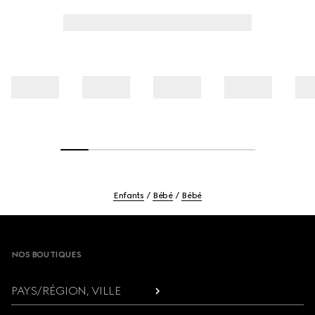
Enfants
Bébé
Bébé
Footer
NOS BOUTIQUES
PAYS/RÉGION, VILLE