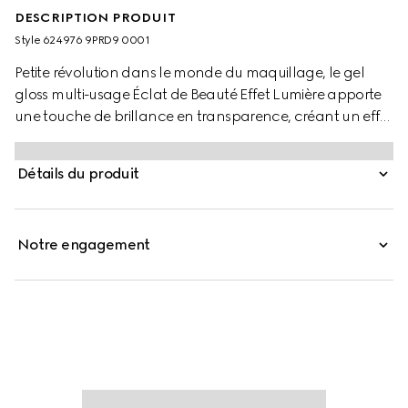
DESCRIPTION PRODUIT
Style ‎624976 9PRD9 0001
Petite révolution dans le monde du maquillage, le gel
gloss multi-usage Éclat de Beauté Effet Lumière apporte
une touche de brillance en transparence, créant un effet
glowy. Produit de maquillage innovant, ce gloss pour les
yeux, les lèvres et les joues est disponible dans une
Détails du produit
nuance universelle pour jouer sur les volumes. Formulé
avec une texture gel, il peut être porté seul pour souligner
les traits du visage ou sur le maquillage pour un effet
Notre engagement
lumineux et mouillé réfléchissant la lumière.