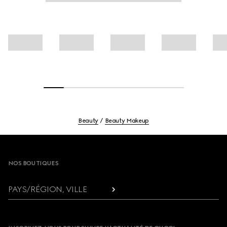
Beauty
Beauty Makeup
Footer
NOS BOUTIQUES
PAYS/RÉGION, VILLE