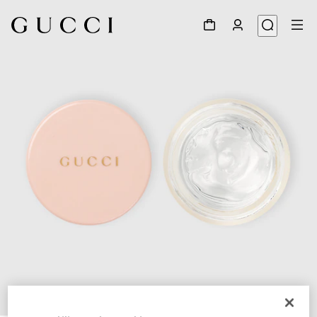
1
/
3