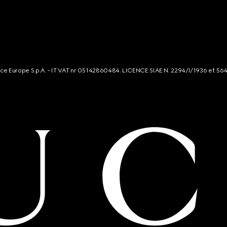
rce Europe S.p.A. - IT VAT nr 05142860484. LICENCE SIAE N. 2294/I/1936 et 56