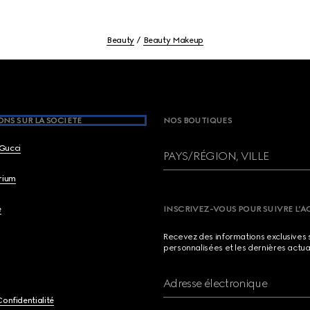
Beauty
Beauty Makeup
NS SUR LA SOCIETE
NOS BOUTIQUES
Gucci
PAYS/RÉGION, VILLE
brium
e
INSCRIVEZ-VOUS POUR SUIVRE L’A
Recevez des informations exclusives 
personnalisées et les dernières actua
Adresse électronique
Confidentialité