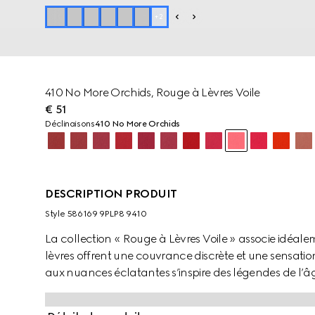
+
2
410 No More Orchids, Rouge à Lèvres Voile
€ 51
Déclinaisons
410 No More Orchids
DESCRIPTION PRODUIT
Style ‎586169 9PLP8 9410
La collection « Rouge à Lèvres Voile » associe idéale
lèvres offrent une couvrance discrète et une sensatio
aux nuances éclatantes s’inspire des légendes de l’
est présenté dans un écrin doré raffiné, surmonté d’u
imprimés vintage des années 50.