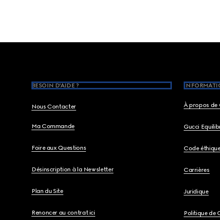
Footer
BESOIN D'AIDE ?
INFORMATIO
À propos de 
Nous Contacter
Ma Commande
Gucci Equili
Foire aux Questions
Code éthiqu
Désinscription à la Newsletter
Carrières
Plan du Site
Juridique
Renoncer au contrat ici
Politique de 