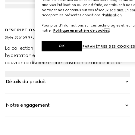
analyser l'utilisation qui en est faite, contribuer à no
partager nos contenus sur vos réseaux sociaux. En cont
acceptez les présentes conditions d'utilisation.
Pour plus d'informations sur ces technologies et leur uti
DESCRIPTION PRODUIT
notre
Politique en matière de cookies
.
Style ‎586169 9PLP8 9525
OK
PARAMÈTRES DES COOKIE
La collection « Rouge à Lèvres Voile » associe idéalement
hydratation et brillance. Ces rouges à lèvres offrent une
couvrance discrète et une sensation de douceur et de
légèreté. Cette palette aux nuances éclatantes s’inspire
des légendes de l’âge d’or d’Hollywood. Les couleurs
Détails du produit
audacieuses font écho à l’excentricité et à la liberté
d’esprit caractéristiques des collections de la Maison,
toujours axées sur une absolue liberté d’expression
Notre engagement
individuelle. Ultime touche de raffinement, chaque rouge
à lèvres est présenté dans un précieux écrin doré orné
d’un capuchon imprimé rose évoquant les motifs vintage
des années 50.