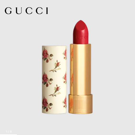
1
/
8