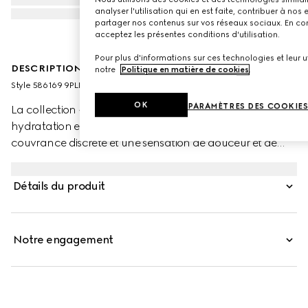
analyser l'utilisation qui en est faite, contribuer à no
partager nos contenus sur vos réseaux sociaux. En cont
acceptez les présentes conditions d'utilisation.
Pour plus d'informations sur ces technologies et leur uti
DESCRIPTION PRODUIT
notre
Politique en matière de cookies
.
Style ‎586169 9PLP8 9214
OK
PARAMÈTRES DES COOKIE
La collection « Rouge à Lèvres Voile » associe idéalement
hydratation et brillance. Ces rouges à lèvres offrent une
couvrance discrète et une sensation de douceur et de
légèreté. Ouvrant un nouveau chapitre dans l’histoire de
Gucci Beauty, Alessandro Michele et ses équipes se sont
Détails du produit
inspirés des légendes de l’âge d’or d’Hollywood pour
imaginer cette palette de nuances éclatantes. Les
couleurs audacieuses font écho à l’excentricité et à la
Notre engagement
liberté d’esprit caractéristiques des collections de la
Maison, toujours axées sur une absolue liberté
d’expression individuelle. Ultime touche de raffinement,
chaque rouge à lèvres est présenté dans un précieux
écrin doré orné d’un capuchon imprimé rose évoquant