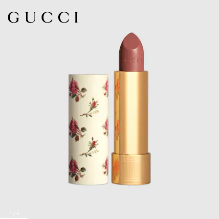
1
/
8