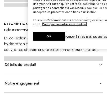
analyser l'utilisation qui en est faite, contribuer à no
partager nos contenus sur vos réseaux sociaux. En cont
acceptez les présentes conditions d'utilisation.
Pour plus d'informations sur ces technologies et leur uti
DESCRIPTION PRODUIT
notre
Politique en matière de cookies
.
Style ‎586169 9PLP8 9213
OK
PARAMÈTRES DES COOKIE
La collection « Rouge à Lèvres Voile » associe idéalement
hydratation et brillance. Ces rouges à lèvres offrent une
couvrance discrète et une sensation de douceur et de
légèreté. Cette palette aux nuances éclatantes s’inspire
des légendes de l’âge d’or d’Hollywood. Les couleurs
Détails du produit
audacieuses font écho à l’excentricité et à la liberté
d’esprit caractéristiques des collections de la Maison,
toujours axées sur une absolue liberté d’expression
Notre engagement
individuelle. Ultime touche de raffinement, chaque rouge
à lèvres est présenté dans un précieux écrin doré orné
d’un capuchon imprimé rose évoquant les motifs vintage
des années 50.