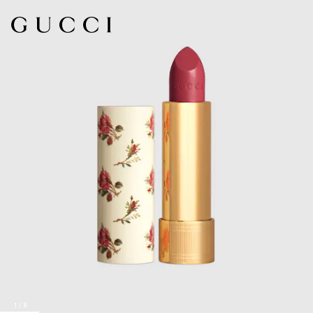
1
/
8