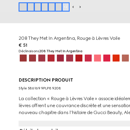
+
2
208 They Met In Argentina, Rouge à Lèvres Voile
€ 51
Déclinaisons
208 They Met In Argentina
DESCRIPTION PRODUIT
Style ‎586169 9PLP8 9208
La collection « Rouge à Lèvres Voile » associe idéale
lèvres offrent une couvrance discrète et une sensati
nouveau chapitre dans l’histoire de Gucci Beauty, Ale
inspirés des légendes de l’âge d’or d’Hollywood pour
éclatantes. Les couleurs audacieuses font écho à l’excen