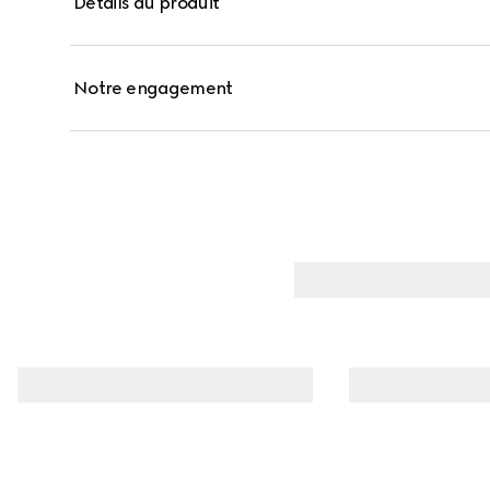
Détails du produit
caractéristiques des collections de la Maison, toujour
individuelle. Ultime touche de raffinement, chaque ro
écrin doré orné d’un capuchon imprimé rose évoquant
Notre engagement