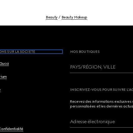
Beauty
Beauty Makeup
NS SUR LA SOCIETE
NOS BOUTIQUES
Gucci
PAYS/RÉGION, VILLE
brium
e
INSCRIVEZ-VOUS POUR SUIVRE L’A
Recevez des informations exclusives 
personnalisées et les dernières actua
Adresse électronique
Confidentialité