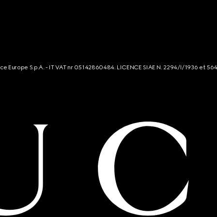
rce Europe S.p.A. - IT VAT nr 05142860484. LICENCE SIAE N. 2294/I/1936 et 56