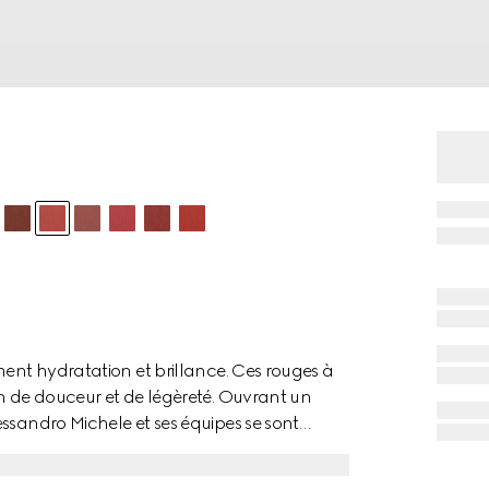
ment hydratation et brillance. Ces rouges à
on de douceur et de légèreté. Ouvrant un
ssandro Michele et ses équipes se sont
 imaginer cette palette de nuances
tricité et à la liberté d’esprit