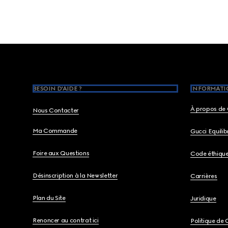
Footer
BESOIN D'AIDE ?
INFORMATIO
À propos de 
Nous Contacter
Ma Commande
Gucci Equili
Foire aux Questions
Code éthiqu
Désinscription à la Newsletter
Carrières
Plan du Site
Juridique
Renoncer au contrat ici
Politique de 