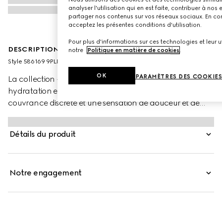
analyser l'utilisation qui en est faite, contribuer à no
partager nos contenus sur vos réseaux sociaux. En cont
acceptez les présentes conditions d'utilisation.
Pour plus d'informations sur ces technologies et leur uti
DESCRIPTION PRODUIT
notre
Politique en matière de cookies
.
Style ‎586169 9PLP8 9203
OK
PARAMÈTRES DES COOKIE
La collection « Rouge à Lèvres Voile » associe idéalement
hydratation et brillance. Ces rouges à lèvres offrent une
couvrance discrète et une sensation de douceur et de
légèreté. Cette palette aux nuances éclatantes s’inspire
des légendes de l’âge d’or d’Hollywood. Les couleurs
Détails du produit
audacieuses font écho à l’excentricité et à la liberté
d’esprit caractéristiques des collections de la Maison,
toujours axées sur une absolue liberté d’expression
Notre engagement
individuelle. Ultime touche de raffinement, chaque rouge
à lèvres est présenté dans un précieux écrin doré orné
d’un capuchon imprimé rose évoquant les motifs vintage
des années 50.