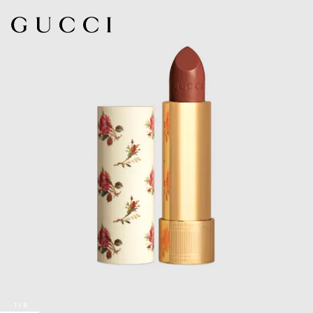
1
/
8