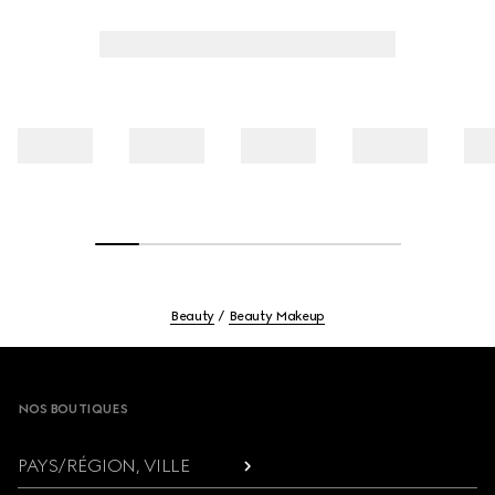
Beauty
Beauty Makeup
Footer
NOS BOUTIQUES
PAYS/RÉGION, VILLE