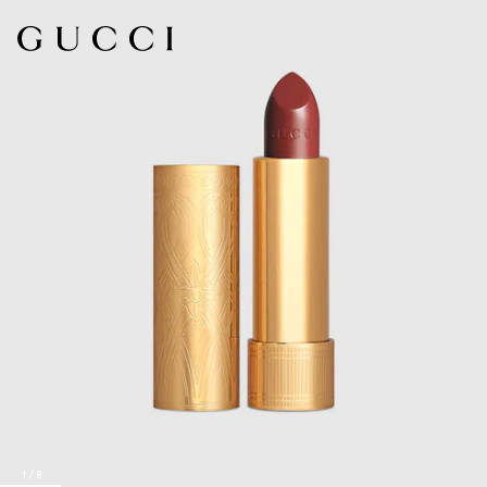
1
/
8