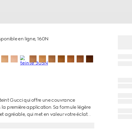
sponible en ligne, 160N
 teint Gucci qui offre une couvrance
 la première application. Sa formule légère
et agréable, qui met en valeur votre éclat
 affinité cutanée et de pigments enrobés
 de teint permet d’obtenir une couvrance