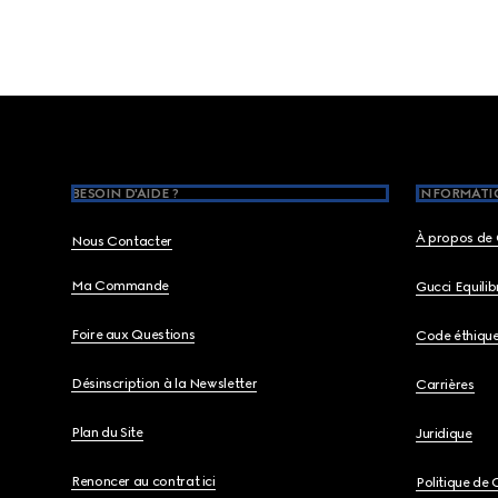
Footer
BESOIN D'AIDE ?
INFORMATIO
À propos de 
Nous Contacter
Ma Commande
Gucci Equili
Foire aux Questions
Code éthiqu
Désinscription à la Newsletter
Carrières
Plan du Site
Juridique
Renoncer au contrat ici
Politique de 