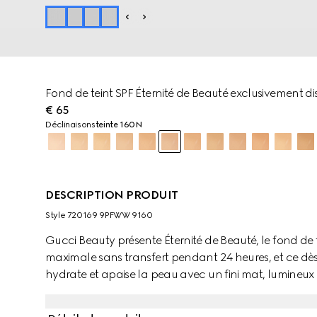
Fond de teint SPF Éternité de Beauté exclusivement di
€ 65
Déclinaisons
teinte 160N
DESCRIPTION PRODUIT
Style ‎720169 9PFWW 9160
Gucci Beauty présente Éternité de Beauté, le fond de
maximale sans transfert pendant 24 heures, et ce dès
hydrate et apaise la peau avec un fini mat, lumineux 
naturel. Grâce à une association de poudres à haute
dotés d’une technologie polymère exclusive, ce fond