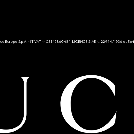
rce Europe S.p.A. - IT VAT nr 05142860484. LICENCE SIAE N. 2294/I/1936 et 56