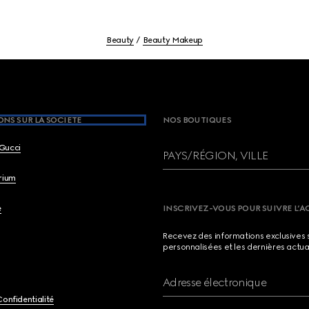
Beauty
Beauty Makeup
NS SUR LA SOCIETE
NOS BOUTIQUES
Gucci
PAYS/RÉGION, VILLE
brium
e
INSCRIVEZ-VOUS POUR SUIVRE L’A
Recevez des informations exclusives 
personnalisées et les dernières actua
Adresse électronique
Confidentialité