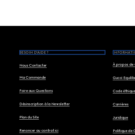
Footer
BESOIN D'AIDE ?
INFORMATIO
À propos de 
Nous Contacter
Ma Commande
Gucci Equili
Foire aux Questions
Code éthiqu
Désinscription à la Newsletter
Carrières
Plan du Site
Juridique
Renoncer au contrat ici
Politique de 