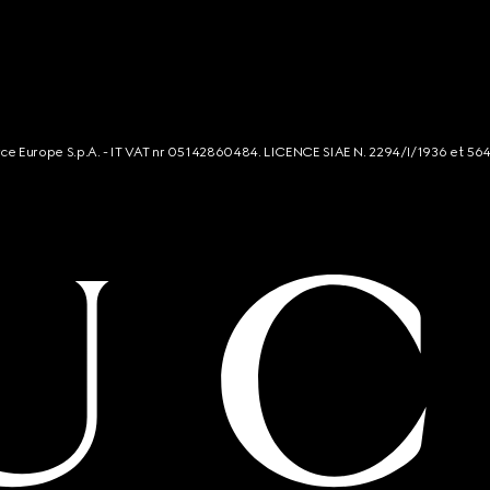
rce Europe S.p.A. - IT VAT nr 05142860484. LICENCE SIAE N. 2294/I/1936 et 56