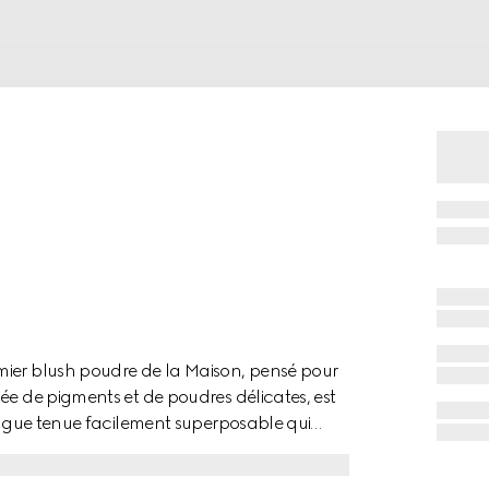
mier blush poudre de la Maison, pensé pour
ée de pigments et de poudres délicates, est
longue tenue facilement superposable qui
oudre hydratante ultra-fine prend soin de
de karité, d’acide hyaluronique et d’huile de