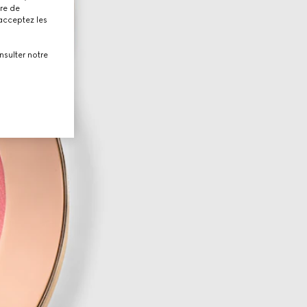
tre de
 acceptez les
nsulter notre