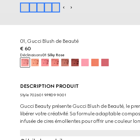
01, Gucci Blush de Beauté
€ 60
Déclinaisons
01 Silky Rose
DESCRIPTION PRODUIT
Style ‎702601 9PRD9 9001
Gucci Beauty présente Gucci Blush de Beauté, le pre
libérer votre créativité. Sa formule adaptable compos
infusée de cires émollientes pour offrir une couleur 
s’intensifie uniformément couche après couche. La p
tous les types de peau grâce à une infusion de beurre 