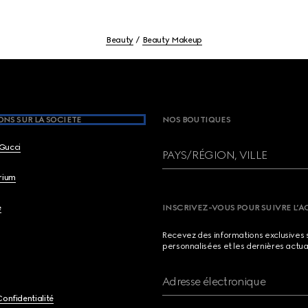
Beauty
Beauty Makeup
NS SUR LA SOCIETE
NOS BOUTIQUES
Gucci
PAYS/RÉGION, VILLE
brium
e
INSCRIVEZ-VOUS POUR SUIVRE L’A
Recevez des informations exclusives 
personnalisées et les dernières actua
Adresse électronique
Confidentialité