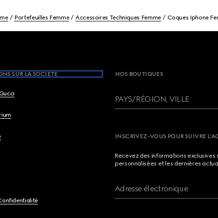
mme
Portefeuilles Femme
Accessoires Techniques Femme
Coques Iphone F
NS SUR LA SOCIETE
NOS BOUTIQUES
Gucci
PAYS/RÉGION, VILLE
brium
e
INSCRIVEZ-VOUS POUR SUIVRE L’A
Recevez des informations exclusives 
personnalisées et les dernières actua
Adresse électronique
Confidentialité