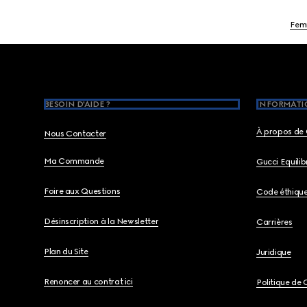
Fe
Footer
BESOIN D'AIDE ?
INFORMATIO
À propos de 
Nous Contacter
Ma Commande
Gucci Equili
Foire aux Questions
Code éthiqu
Désinscription à la Newsletter
Carrières
Plan du Site
Juridique
Renoncer au contrat ici
Politique de 