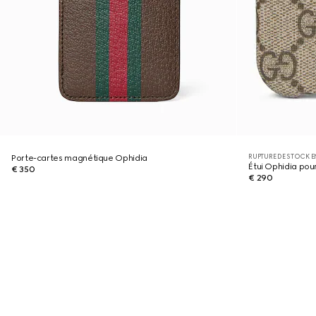
RUPTURE DE STOCK E
Porte-cartes magnétique Ophidia
Étui Ophidia pou
€ 350
€ 290