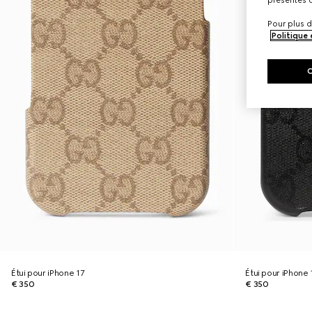
présentes c
Pour plus d
Politique
Étui pour iPhone 17
Étui pour iPhone 
€ 350
€ 350