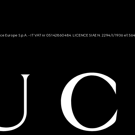
rce Europe S.p.A. - IT VAT nr 05142860484. LICENCE SIAE N. 2294/I/1936 et 56