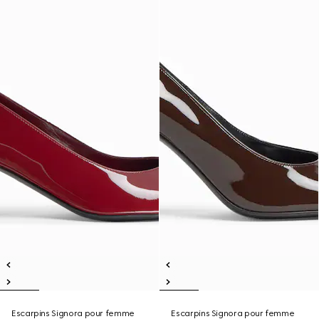
Escarpins Signora pour femme
Escarpins Signora pour femme