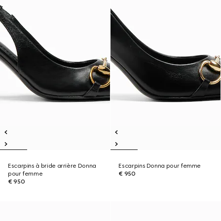
Escarpins à bride arrière Donna
Escarpins Donna pour femme
pour femme
€ 950
€ 950