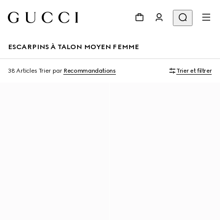
ESCARPINS À TALON MOYEN FEMME
38 Articles
Trier par
Recommandations
Trier et filtrer