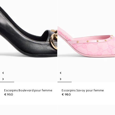
Escarpins Boulevard pour femme
Escarpins Savoy pour femme
€ 950
€ 980