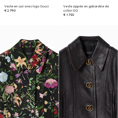
Veste en cuir avec logo Gucci
Veste zippée en gabardine de
€ 2.790
coton GG
€ 1.750