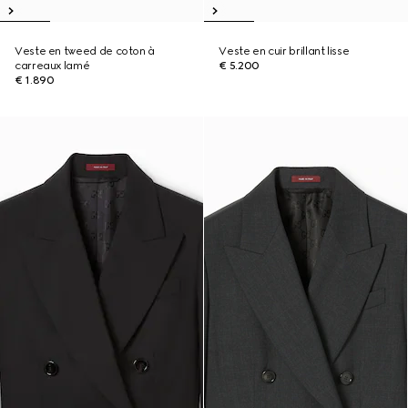
Veste en tweed de coton à
Veste en cuir brillant lisse
carreaux lamé
€ 5.200
€ 1.890