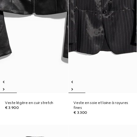
Veste légère en cuir stretch
Veste en soie et laine à rayures
€ 3.900
fines
€ 3.300