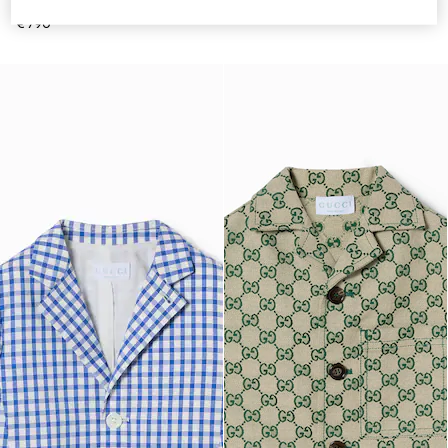
rayures
€ 890
€ 790