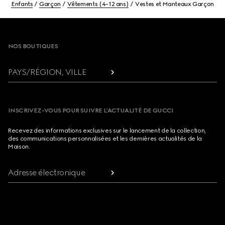
Enfants
Garçon
Vêtements (4-12 ans)
Vestes et Manteaux Garçon
Footer
NOS BOUTIQUES
PAYS/RÉGION, VILLE
INSCRIVEZ-VOUS POUR SUIVRE L’ACTUALITÉ DE GUCCI
Recevez des informations exclusives sur le lancement de la collection,
des communications personnalisées et les dernières actualités de la
Maison.
Adresse électronique