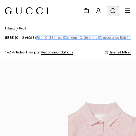
Enfants
Bébé
BÉBÉ (0-12 MOIS)
Fille (0-36 mois)
Garçon (0-36 mois)
Chaussures Bébé (16
142 Articles
Trier par
Recommandations
Trier et filtrer