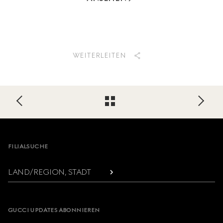
WEITERLEITEN
Footer
FILIALSUCHE
LAND/REGION, STADT
GUCCI UPDATES ABONNIEREN