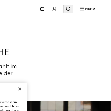
MENU
HE
ählt im
e der
 verbessern,
tzen und Ihnen
Nutzung dieser