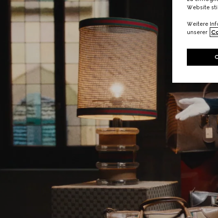
Website st
Weitere In
unserer
Co