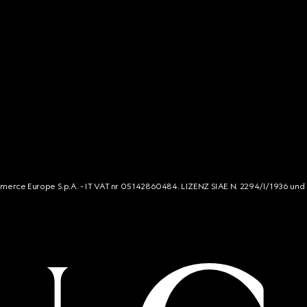
mmerce Europe S.p.A. - IT VAT nr 05142860484. LIZENZ SIAE N. 2294/I/1936 und