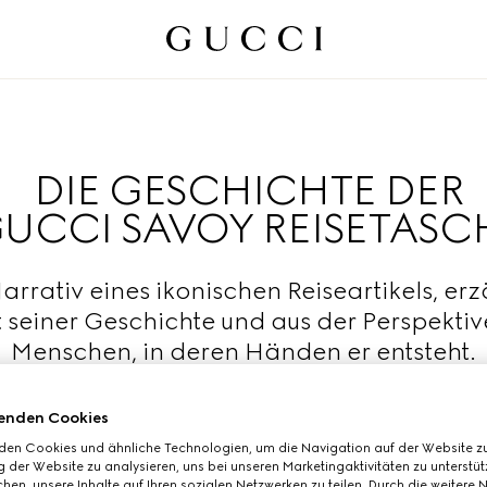
DIE GESCHICHTE DER
UCCI SAVOY REISETASC
rrativ eines ikonischen Reiseartikels, erz
t seiner Geschichte und aus der Perspektiv
Menschen, in deren Händen er entsteht.
Mehr lesen
enden Cookies
den Cookies und ähnliche Technologien, um die Navigation auf der Website zu
 der Website zu analysieren, uns bei unseren Marketingaktivitäten zu unterstü
hen, unsere Inhalte auf Ihren sozialen Netzwerken zu teilen. Durch die weitere 