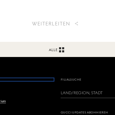
WEITERLEITEN
ALLE
FILIALSUCHE
LAND/REGION, STADT
brium
GUCCI UPDATES ABONNIEREN