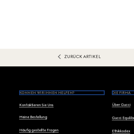
ZURÜCK ARTIKEL
Footer
KÖNNEN WIR IHNEN HELFEN?
DIE FIRMA
Über Gucci
Kontaktieren Sie Uns
Meine Bestellung
Gucci Equili
Häufig gestellte Fragen
Ethikkodex