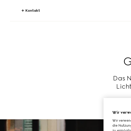
Kontakt
G
Das Na
Lich
Wir verw
Wir verwen
die Nutzung
zu ermöglic