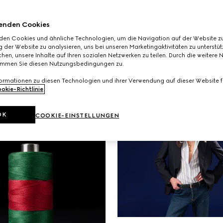
GNEN
WERBEKAMPAGNEN
ulisse Monte Carlos
Eine neue Kampagne 
enden Cookies
die neue Gucci Summer
NINGNING, Kate Mos
den Cookies und ähnliche Technologien, um die Navigation auf der Website zu
 von der Sehnsucht
Emily Ratajkowski rück
 der Website zu analysieren, uns bei unseren Marketingaktivitäten zu unterstü
heit und Leichtigkeit.
Verbundenheit zwisch
hen, unsere Inhalte auf Ihren sozialen Netzwerken zu teilen. Durch die weitere 
immen Sie diesen Nutzungsbedingungen zu.
Tasche und Trägerin i
Mittelpunkt.
formationen zu diesen Technologien und ihrer Verwendung auf dieser Website fi
okie-Richtlinie
.
OK
COOKIE-EINSTELLUNGEN