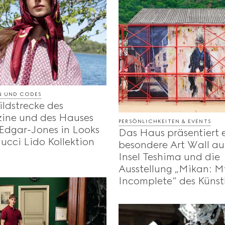
EN UND CODES
Bildstrecke des
ne und des Hauses
PERSÖNLICHKEITEN & EVENTS
 Edgar-Jones in Looks
Das Haus präsentiert 
ucci Lido Kollektion
besondere Art Wall au
.
Insel Teshima und die
Ausstellung „Mikan: My
Incomplete“ des Künstl