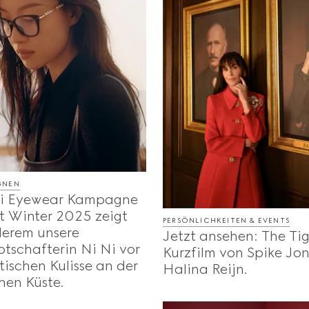
GNEN
i Eyewear Kampagne
t Winter 2025 zeigt
PERSÖNLICHKEITEN & EVENTS
derem unsere
Jetzt ansehen: The Tig
tschafterin Ni Ni vor
Kurzfilm von Spike Jo
tischen Kulisse an der
Halina Reijn.
chen Küste.