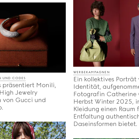
WERBEKAMPAGNEN
Ein kollektives Porträt
EN UND CODES
präsentiert Monili,
Identität, aufgenomm
 High Jewelry
Fotografin Catherine 
n von Gucci und
Herbst Winter 2025, 
o.
Kleidung einen Raum f
Entfaltung authentisc
Daseinsformen bietet.