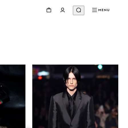
MENU
uty
Videos
Inspirationen Und Codes
Gucci Equilibrium
Making Of