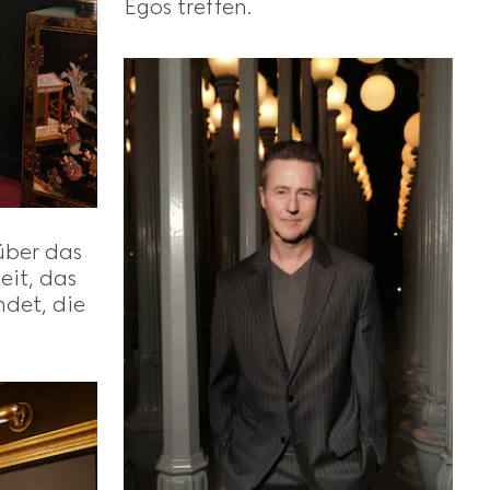
Egos treffen.
über das
eit, das
ndet, die