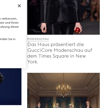
mit
s und
 verbessern,
t die
tzen und Ihnen
en
Nutzung dieser
n den
MODENSCHAU
nden Sie in
Das Haus präsentiert die
GucciCore Modenschau auf
dem Times Square in New
York.