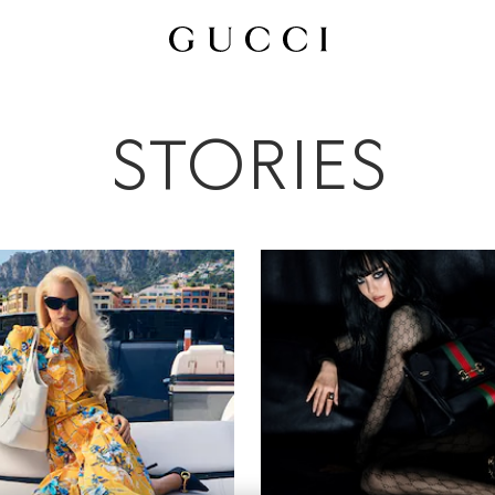
e
Werbekampagnen
Persönlichkeiten & Events
Modenschau
Bea
STORIES