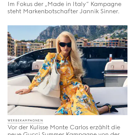
Im Fokus der „Made in Italy“ Kampagne
Beauty
steht Markenbotschafter Jannik Sinner.
Videos
Inspirationen Und Codes
Gucci Equilibrium
Making Of
WERBEKAMPAGNEN
SCHLIESSEN
Vor der Kulisse Monte Carlos erzählt die
neue Gucci Summer Kampagne von der