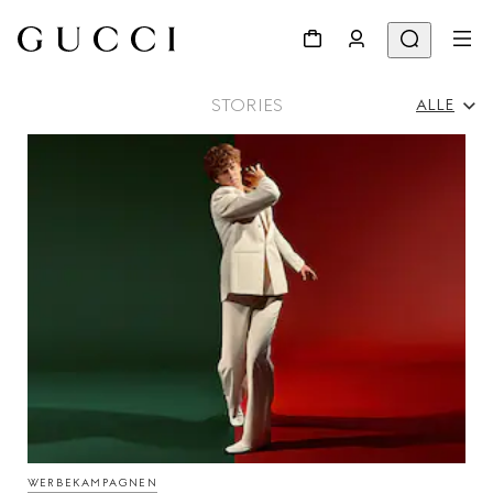
STORIES
ALLE
Alle
Werbekampagnen
Persönlichkeiten & Events
Modenschau
WERBEKAMPAGNEN