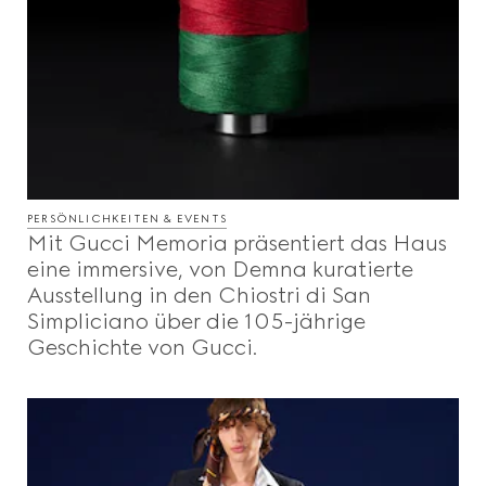
PERSÖNLICHKEITEN & EVENTS
Mit Gucci Memoria präsentiert das Haus
eine immersive, von Demna kuratierte
Ausstellung in den Chiostri di San
Simpliciano über die 105-jährige
Geschichte von Gucci.