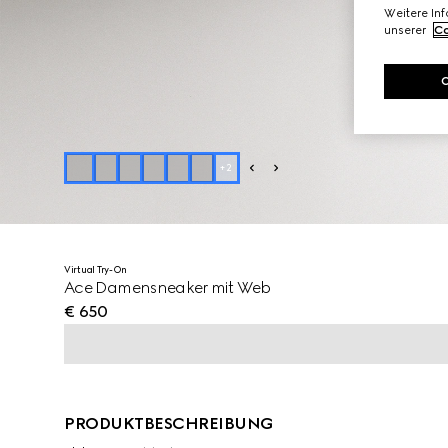
Weitere In
unserer
Co
+
2
Virtual Try-On
Ace Damensneaker mit Web
€ 650
PRODUKTBESCHREIBUNG