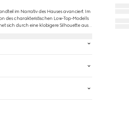
andteil im Narrativ des Hauses avanciert. Im
ion des charakteristischen Low-Top-Modells
net sich durch eine klobigere Silhouette aus,
senkeln einen glänzenden Akzent setzt. Das
en Look ab.