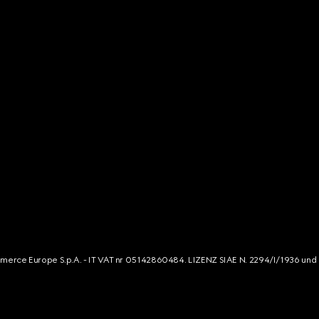
mmerce Europe S.p.A. - IT VAT nr 05142860484. LIZENZ SIAE N. 2294/I/1936 und