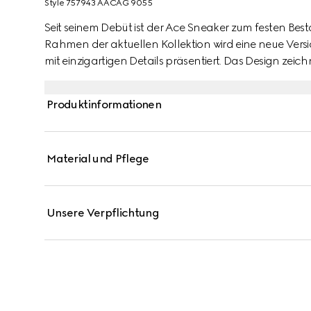
Style ‎757943 AACAG 9055
Seit seinem Debüt ist der Ace Sneaker zum festen Best
Rahmen der aktuellen Kollektion wird eine neue Vers
mit einzigartigen Details präsentiert. Das Design zeich
während ein „ACE“-Etikett aus Metall an den Schnür
unverkennbare Gucci Web in Grün und Rot rundet d
Produktinformationen
Material und Pflege
Unsere Verpflichtung