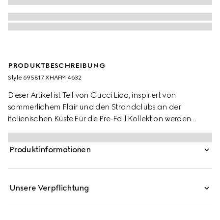
PRODUKTBESCHREIBUNG
Style ‎695817 XHAFM 4632
Dieser Artikel ist Teil von Gucci Lido, inspiriert von
sommerlichem Flair und den Strandclubs an der
italienischen Küste.Für die Pre-Fall Kollektion werden
symbolträchtige Codes des Hauses und raffinierte Muster
auf zeitgemäße Weise neu interpretiert. Dieser Badeanzug
Produktinformationen
aus GG Stretch-Jersey zeichnet sich durch ein
faszinierendes Cut-out-Detail aus.
Unsere Verpflichtung