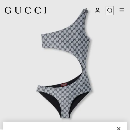
1
/
8