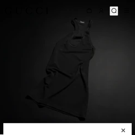
1
/
6