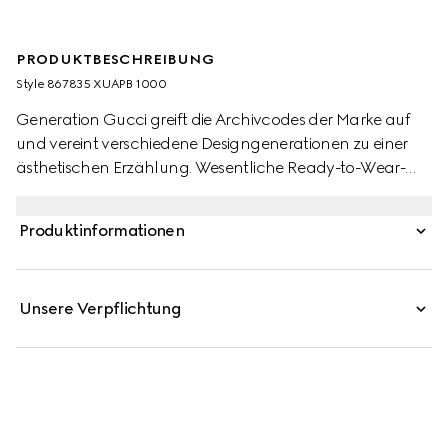
PRODUKTBESCHREIBUNG
Style ‎867835 XUAPB 1000
Generation Gucci greift die Archivcodes der Marke auf
und vereint verschiedene Designgenerationen zu einer
ästhetischen Erzählung. Wesentliche Ready-to-Wear-
Highlights betonen erhabene Texturen und
zeitgenössische Details. Dieses aus Crêpe-Jersey gefertigte
Produktinformationen
Kleid verfügt über einen Rundhalsausschnitt und ist mit
einem Gucci Metall-Tag auf der Rückseite versehen.
Unsere Verpflichtung