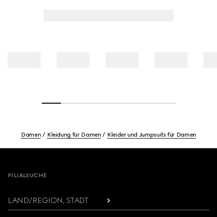
Damen
Kleidung für Damen
Kleider und Jumpsuits für Damen
Footer
FILIALSUCHE
LAND/REGION, STADT