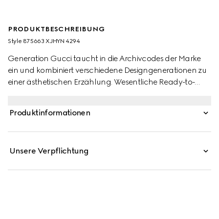
PRODUKTBESCHREIBUNG
Style ‎875663 XJHYN 4294
Generation Gucci taucht in die Archivcodes der Marke
ein und kombiniert verschiedene Designgenerationen zu
einer ästhetischen Erzählung. Wesentliche Ready-to-
Wear-Highlights betonen erhabene Texturen und
zeitgenössische Details. Diese Hose aus leichtem Ripp-
Produktinformationen
Baumwolljersey zeichnet sich durch Doppel G Stickerei
und Web-Einsätze an den Seiten aus.
Unsere Verpflichtung