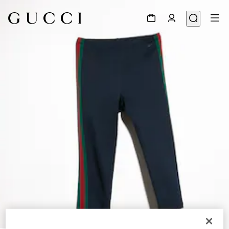
1
/
6