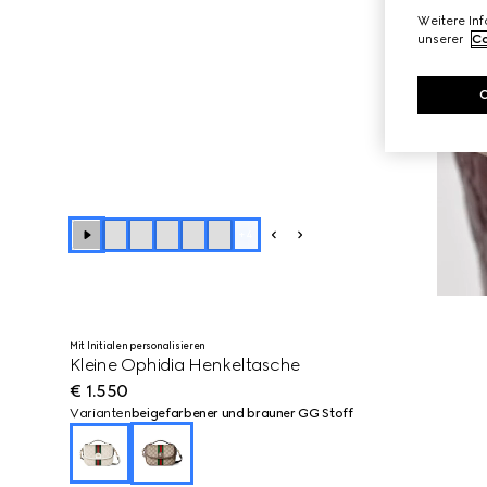
Weitere In
unserer
Co
+
4
Mit Initialen personalisieren
Kleine Ophidia Henkeltasche
€ 1.550
Varianten
beigefarbener und brauner GG Stoff