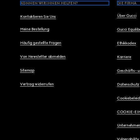
KÖNNEN WIR IHNEN HELFEN?
DIE FIRMA
Über Gucci
Kontaktieren Sie Uns
Meine Bestellung
Gucci Equili
Häufig gestellte Fragen
Ethikkodex
Von Newsletter abmelden
Karriere
Sitemap
Geschäfts- 
Vertrag widerrufen
Datenschutz
Cookiebeleid
COOKIE-EI
Unternehmen
Vulnerability