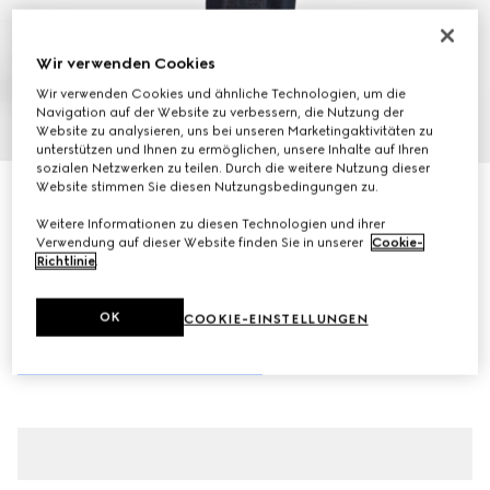
Wir verwenden Cookies
Wir verwenden Cookies und ähnliche Technologien, um die
Navigation auf der Website zu verbessern, die Nutzung der
1
/
11
Website zu analysieren, uns bei unseren Marketingaktivitäten zu
unterstützen und Ihnen zu ermöglichen, unsere Inhalte auf Ihren
sozialen Netzwerken zu teilen. Durch die weitere Nutzung dieser
Website stimmen Sie diesen Nutzungsbedingungen zu.
Mittelgroße GG Marmont Schultertasche
€ 2.300
Weitere Informationen zu diesen Technologien und ihrer
Verwendung auf dieser Website finden Sie in unserer
Cookie-
Varianten
Leder in Rosso Ancora Rot
Richtlinie
.
OK
COOKIE-EINSTELLUNGEN