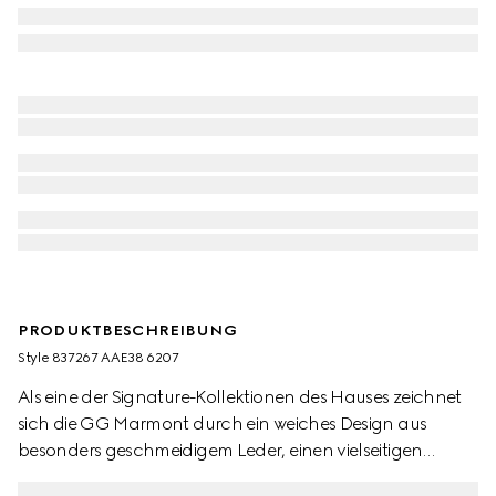
PRODUKTBESCHREIBUNG
Style ‎837267 AAE38 6207
Als eine der Signature-Kollektionen des Hauses zeichnet
sich die GG Marmont durch ein weiches Design aus
besonders geschmeidigem Leder, einen vielseitigen
Kettenriemen und das Doppel G Schmuckteil aus. Hinzu