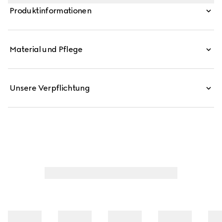
kommt ein dezentes Fach auf der Rückseite, das den
Produktinformationen
mittelgroßen und großen Modellen einen funktionalen
Charakter verleiht.
Material und Pflege
Unsere Verpflichtung