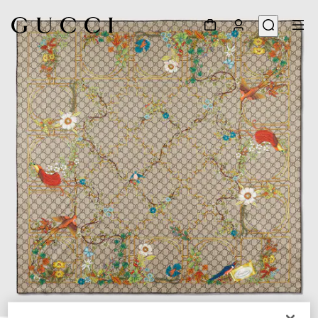
1
/
3