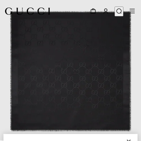
1
/
4