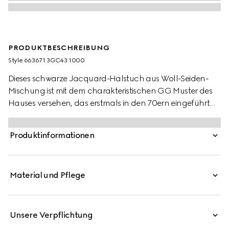
PRODUKTBESCHREIBUNG
Style ‎663671 3GC43 1000
Dieses schwarze Jacquard-Halstuch aus Woll-Seiden-
Mischung ist mit dem charakteristischen GG Muster des
Hauses versehen, das erstmals in den 70ern eingeführt
wurde. Als unverkennbares Symbol des Erbes von Gucci
wird das GG Logo immer wieder zeitgemäß interpretiert
Produktinformationen
und inszeniert.
Material und Pflege
Unsere Verpflichtung