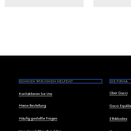
Footer
KÖNNEN WIR IHNEN HELFEN?
DIE FIRMA
Über Gucci
Kontaktieren Sie Uns
Meine Bestellung
Gucci Equili
Häufig gestellte Fragen
Ethikkodex