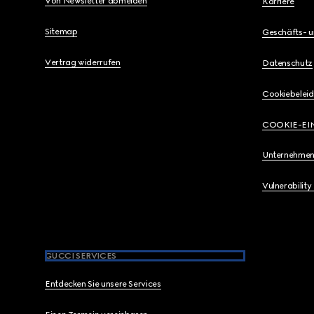
Von Newsletter abmelden
Karriere
Sitemap
Geschäfts- 
Vertrag widerrufen
Datenschutz
Cookiebeleid
COOKIE-EI
Unternehmen
Vulnerability
GUCCI SERVICES
Entdecken Sie unsere Services