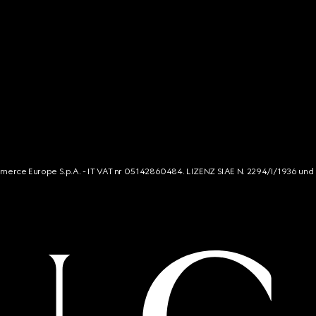
mmerce Europe S.p.A. - IT VAT nr 05142860484. LIZENZ SIAE N. 2294/I/1936 und