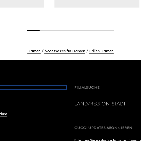
Damen
Accessoires für Damen
Brillen Damen
FILIALSUCHE
LAND/REGION, STADT
brium
GUCCI UPDATES ABONNIEREN
Erhalten Sie exklusive Informationen 