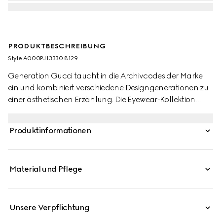
PRODUKTBESCHREIBUNG
Style ‎A000PJ I3330 8129
Generation Gucci taucht in die Archivcodes der Marke
ein und kombiniert verschiedene Designgenerationen zu
einer ästhetischen Erzählung. Die Eyewear-Kollektion
interpretiert modische Formen durch filigrane
Handwerkskunst neu.
Produktinformationen
Material und Pflege
Unsere Verpflichtung