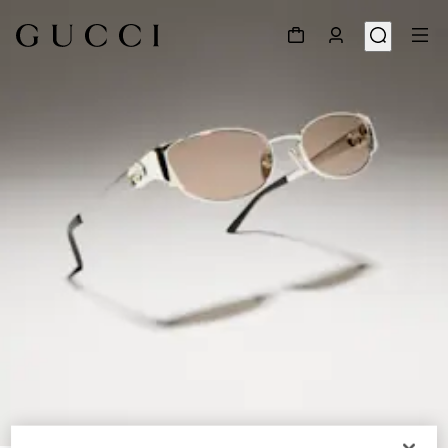
1
/
6