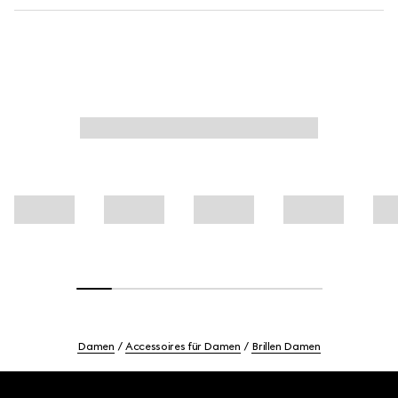
Damen
Accessoires für Damen
Brillen Damen
Footer