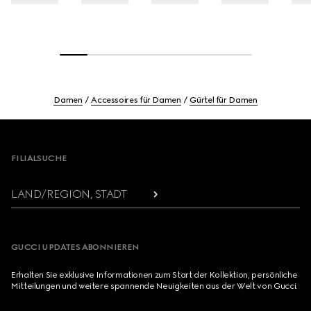
Damen
Accessoires für Damen
Gürtel für Damen
Footer
FILIALSUCHE
LAND/REGION, STADT
GUCCI UPDATES ABONNIEREN
Erhalten Sie exklusive Informationen zum Start der Kollektion, persönliche
Mitteilungen und weitere spannende Neuigkeiten aus der Welt von Gucci.