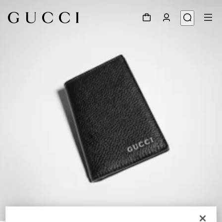
1
/
4