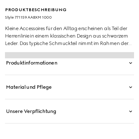
PRODUKTBESCHREIBUNG
Style ‎771159 AABXM 1000
Kleine Accessoires für den Alltag erscheinen als Teil der
Herrenlinie in einem klassischen Design aus schwarzem
Leder. Das typische Schmuckteil nimmt im Rahmen der
Cruise 2024 Kollektion die Form des Gucci Schriftzugs an
und sorgt so für einen dezenten Logo-Look. Dieses
Produktinformationen
längliche Kartenetui ist mit acht Kartenfächern und zwei
Geldscheinfächern ausgestattet.
Material und Pflege
Unsere Verpflichtung