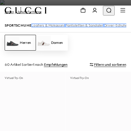
Herren
Schuhe für Herren
SPORTSCHUHE
Loafers & Mokassins
Pantoletten & Sandalen
Driver-Schuhe
Sc
Herren
Damen
60 Artikel
Sortiert nach
Empfehlungen
Filtern und sortieren
Virtual Try-On
Virtual Try-On