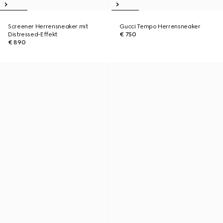
Screener Herrensneaker mit
Gucci Tempo Herrensneaker
Distressed-Effekt
€ 750
€ 890