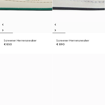
Screener Herrensneaker
Screener Herrensneaker
€ 850
€ 890